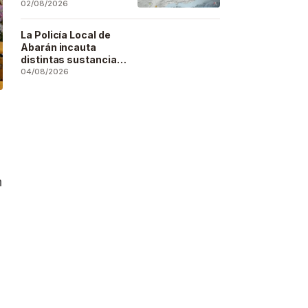
se deja sentir en
02/08/2026
buena parte de la
región
La Policía Local de
Abarán incauta
distintas sustancias
estupefacientes en
04/08/2026
inspecciones a
locales públicos del
municipio
,
n