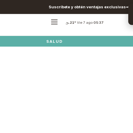
Suscríbete y obtén ventajas exclusivas
🌫️
21°
·
Vie 7 ago
·
05:37
SALUD