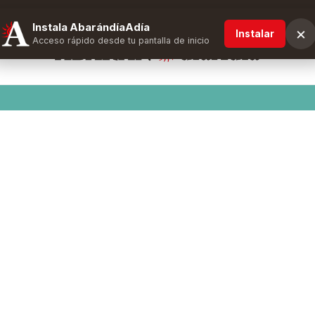
Instala AbarándíaAdía
×
Instalar
Acceso rápido desde tu pantalla de inicio