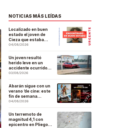
NOTICIAS MÁS LEÍDAS
Localizado en buen
estado el joven de
Cieza que estaba
desaparecido desde
04/08/2026
el pasado 29 de julio
Un joven resultó
herido leve en un
accidente ocurrido
este lunes en la
03/08/2026
barriada de San José
Artesano
Abarán sigue con un
verano ‘de cine: este
fin de semana
Vaiana… y después,
04/08/2026
La Odisea
Un terremoto de
magnitud 4,1 con
epicentro en Pliego