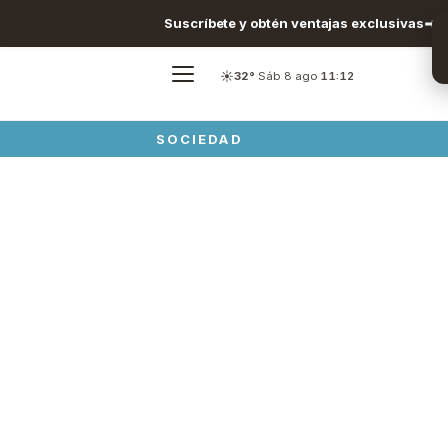
Suscríbete y obtén ventajas exclusivas
☀️
32°
·
Sáb 8 ago
·
11:12
SOCIEDAD