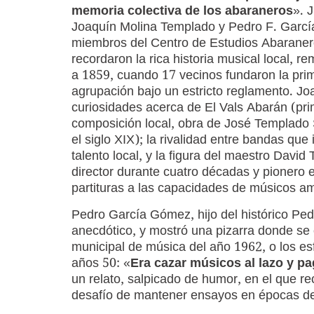
memoria colectiva de los abaraneros
». J
Joaquín Molina Templado y Pedro F. Garc
miembros del Centro de Estudios Abarane
recordaron la rica historia musical local, 
a 1859, cuando 17 vecinos fundaron la pri
agrupación bajo un estricto reglamento. Jo
curiosidades acerca de El Vals Abarán (pr
composición local, obra de José Templado
el siglo XIX); la rivalidad entre bandas que
talento local, y la figura del maestro David
director durante cuatro décadas y pionero 
partituras a las capacidades de músicos a
Pedro García Gómez, hijo del histórico Ped
anecdótico, y mostró una pizarra donde se
municipal de música del año 1962, o los es
años 50: «
Era cazar músicos al lazo y pag
un relato, salpicado de humor, en el que r
desafío de mantener ensayos en épocas d