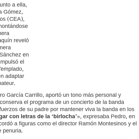
unto a ella,
ía Gómez,
ros (CEA),
remontándose
mera
aquín reveló
imera
 Sánchez en
 impulsó el
 Templado,
en adaptar
mateur.
ro García Carrillo, aportó un tono más personal y
 conserva el programa de un concierto de la banda
fuerzos de su padre por mantener viva la banda en los
ar con letras de la ‘birlocha’
», expresaba Pedro, en
ecordó a figuras como el director Ramón Montesinos y el
e penuria.