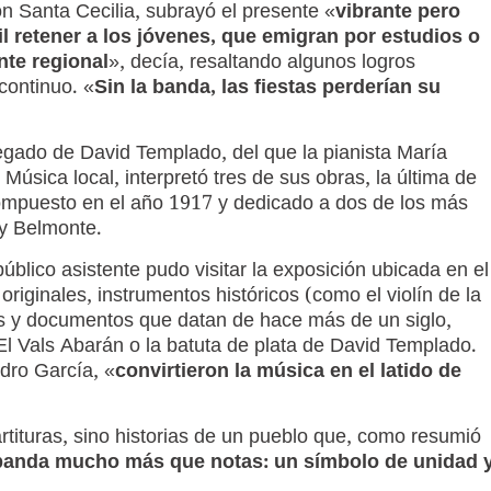
n Santa Cecilia, subrayó el presente «
vibrante pero
il retener a los jóvenes, que emigran por estudios o
nte regional
», decía, resaltando algunos logros
continuo. «
Sin la banda, las fiestas perderían su
egado de David Templado, del que la pianista María
Música local, interpretó tres de sus obras, la última de
ompuesto en el año 1917 y dedicado a dos de los más
 y Belmonte.
úblico asistente pudo visitar la exposición ubicada en el
riginales, instrumentos históricos (como el violín de la
as y documentos que datan de hace más de un siglo,
l Vals Abarán o la batuta de plata de David Templado.
dro García, «
convirtieron la música en el latido de
artituras, sino historias de un pueblo que, como resumió
banda mucho más que notas: un símbolo de unidad 