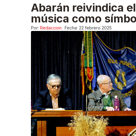
Abarán reivindica e
música como símbol
Por:
Redaccion
Fecha:
22 febrero 2025