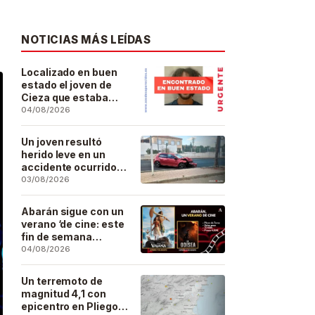
NOTICIAS MÁS LEÍDAS
Localizado en buen
estado el joven de
Cieza que estaba
desaparecido desde
04/08/2026
el pasado 29 de julio
Un joven resultó
herido leve en un
accidente ocurrido
este lunes en la
03/08/2026
barriada de San José
Artesano
Abarán sigue con un
verano ‘de cine: este
fin de semana
Vaiana… y después,
04/08/2026
La Odisea
Un terremoto de
magnitud 4,1 con
epicentro en Pliego