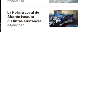
se deja sentir en
02/08/2026
buena parte de la
región
La Policía Local de
Abarán incauta
distintas sustancias
estupefacientes en
04/08/2026
inspecciones a
locales públicos del
municipio