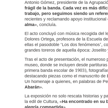
Antonio Gómez, presidente de la Agrupació
frágil
de la banda. Cada vez es más difíc
trabajo, pero seguimos siendo un refere
recientes y reclamando apoyo institucional 
alma
», concluía.
El acto concluyó con música recogida del l
Dolores Ortega, profesora de la Escuela de 
ellas el pasodoble ‘Los dos fenómenos’, c
grandes toreros de aquella época: Joselito
Tras el acto de presentación, el numeroso p
museo, donde se incluyen desde partituras o
primera banda escolar de 1903), fotografí
destacando piezas como el manuscrito de E
Un homenaje a quienes, en palabras de Pe
Abarán
».
La exposición no solo rescata historias y p
la edil de Cultura, «
Ha encontrado en su 
alegría compartida
».