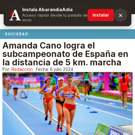
Suscríbete y obtén ventajas exclusivas
Instala AbarándíaAdía
×
Instalar
Acceso rápido desde tu pantalla de
inicio
SOCIEDAD
Amanda Cano logra el
subcampeonato de España en
la distancia de 5 km. marcha
Por:
Redaccion
Fecha:
6 julio 2024