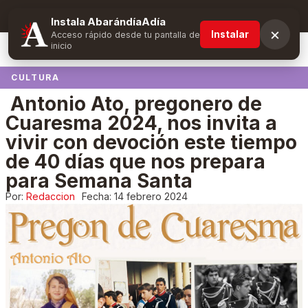
Suscríbete y obtén ventajas exclusivas
Instala AbarándíaAdía
×
Instalar
Acceso rápido desde tu pantalla de
inicio
CULTURA
Antonio Ato, pregonero de
Cuaresma 2024, nos invita a
vivir con devoción este tiempo
de 40 días que nos prepara
para Semana Santa
Por:
Redaccion
Fecha:
14 febrero 2024