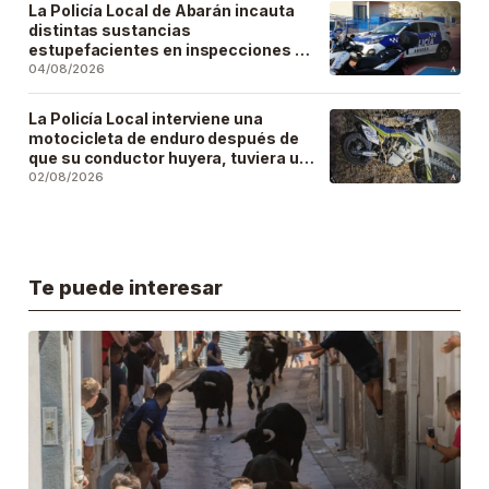
La Policía Local de Abarán incauta
distintas sustancias
estupefacientes en inspecciones a
locales públicos del municipio
04/08/2026
La Policía Local interviene una
motocicleta de enduro después de
que su conductor huyera, tuviera un
accidente y la abandonara
02/08/2026
Te puede interesar