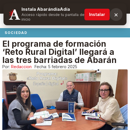
Suscríbete y obtén ventajas exclusivas
Instala AbarándíaAdía
×
Instalar
Acceso rápido desde tu pantalla de
inicio
SOCIEDAD
El programa de formación
‘Reto Rural Digital’ llegará a
las tres barriadas de Abarán
Por:
Redaccion
Fecha:
5 febrero 2025