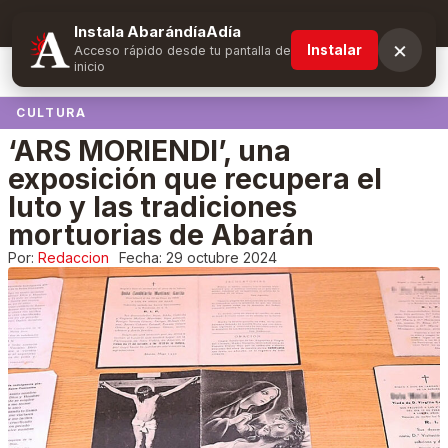
Suscríbete y obtén ventajas exclusivas
Instala AbarándíaAdía
×
Instalar
Acceso rápido desde tu pantalla de
inicio
CULTURA
‘ARS MORIENDI’, una
exposición que recupera el
luto y las tradiciones
mortuorias de Abarán
Por:
Redaccion
Fecha:
29 octubre 2024