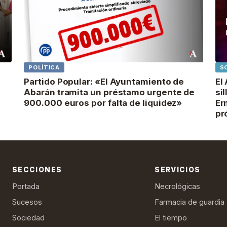
POLÍTICA
S
Partido Popular: «El Ayuntamiento de
El
Abarán tramita un préstamo urgente de
si
900.000 euros por falta de liquidez»
Er
pr
SECCIONES
SERVICIOS
Portada
Necrológicas
Sucesos
Farmacia de guardia
Sociedad
El tiempo