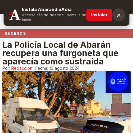
Suscríbete y obtén ventajas exclusivas
Instala AbarándíaAdía
×
Instalar
Acceso rápido desde tu pantalla de
inicio
SUCESOS
La Policía Local de Abarán
recupera una furgoneta que
aparecía como sustraída
Por:
Redaccion
Fecha:
10 agosto 2024