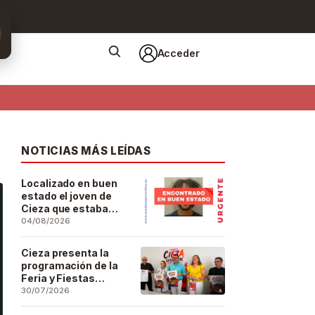
Acceder
NOTICIAS MÁS LEÍDAS
Localizado en buen
estado el joven de
Cieza que estaba
desaparecido desde
04/08/2026
el pasado 29 de julio
Cieza presenta la
programación de la
Feria y Fiestas
Patronales de San
30/07/2026
Bartolomé 2026