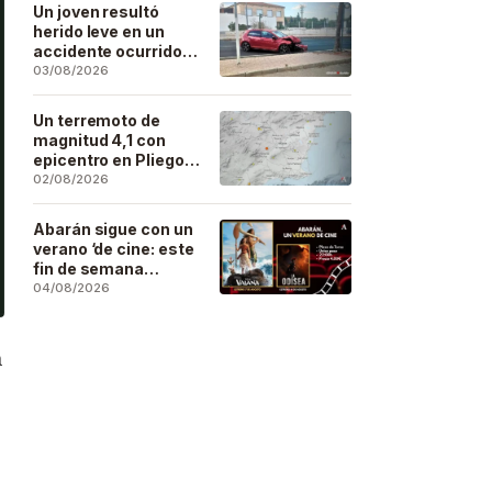
Un joven resultó
herido leve en un
accidente ocurrido
este lunes en la
03/08/2026
barriada de San José
Artesano
Un terremoto de
magnitud 4,1 con
epicentro en Pliego
se deja sentir en
02/08/2026
buena parte de la
región
Abarán sigue con un
verano ‘de cine: este
fin de semana
Vaiana… y después,
04/08/2026
La Odisea
a