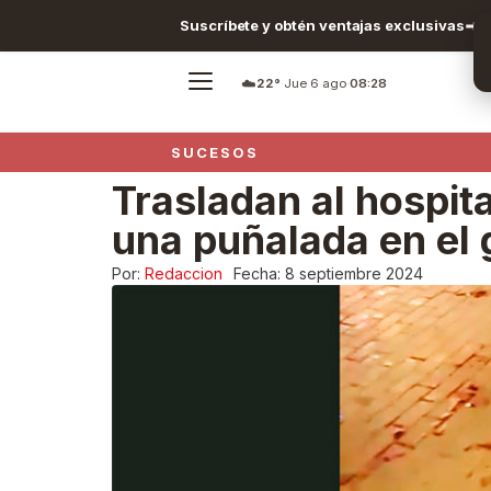
Suscríbete y obtén ventajas exclusivas
☁️
22°
·
Jue 6 ago
·
08:28
SUCESOS
Trasladan al hospita
una puñalada en el 
Por:
Redaccion
Fecha:
8 septiembre 2024