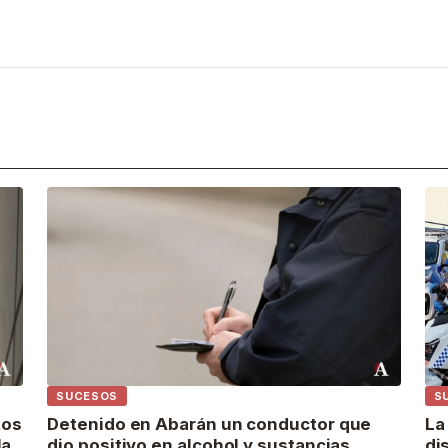
SUCESOS
S
xos
Detenido en Abarán un conductor que
La
la
dio positivo en alcohol y sustancias
di