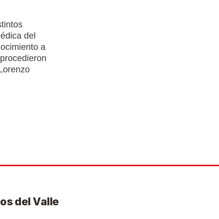
tintos
médica del
nocimiento a
 procedieron
‘Lorenzo
os del Valle