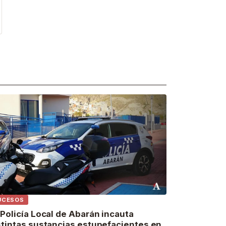
UCESOS
 Policía Local de Abarán incauta
stintas sustancias estupefacientes en