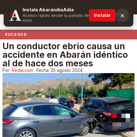
Suscríbete y obtén ventajas exclusivas
Instala AbarándíaAdía
×
Instalar
Acceso rápido desde tu pantalla de
inicio
SUCESOS
Un conductor ebrio causa un
accidente en Abarán idéntico
al de hace dos meses
Por:
Redaccion
Fecha:
25 agosto 2024