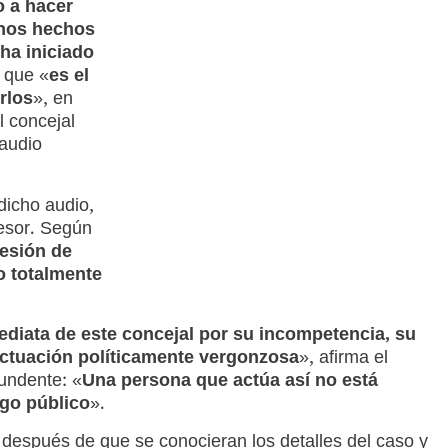
 a hacer
unos hechos
ha iniciado
 que «
es el
rlos
», en
l concejal
 audio
dicho audio,
esor. Según
resión de
o totalmente
mediata de este concejal por su incompetencia, su
 actuación políticamente vergonzosa
», afirma el
undente: «
Una persona que actúa así no está
go público
».
 después de que se conocieran los detalles del caso y