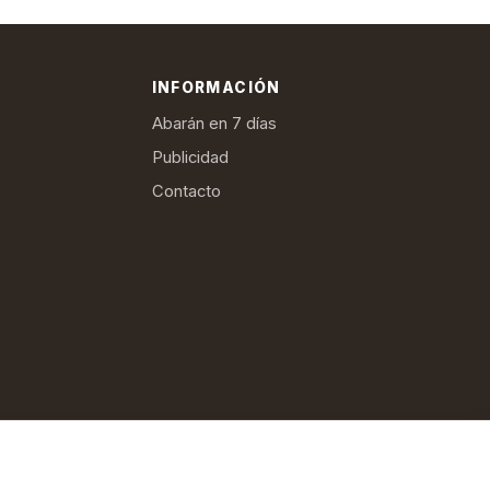
INFORMACIÓN
Abarán en 7 días
Publicidad
Contacto
ica de privacidad
Política de cookies
Términos de suscripción