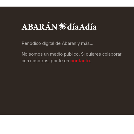
Periódico digital de Abarán y más…
No somos un medio público. Si quieres colaborar
con nosotros, ponte en
contacto
.
AbaránDíaADía © 2026 · Web creada por SanCreate