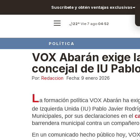
Suscríbete y obtén ventajas exclusivas
🌙
22°
·
Vie 7 ago
·
04:52
POLÍTICA
VOX Abarán exige la
concejal de IU Pabl
Por:
Redaccion
Fecha:
9 enero 2026
L
a formación política VOX Abarán ha exig
de Izquierda Unida (IU) Pablo Javier Rodrí
Municipales, por sus declaraciones en el
c
barrendera municipal contra un compañero 
En un comunicado hecho público hoy, VOX 