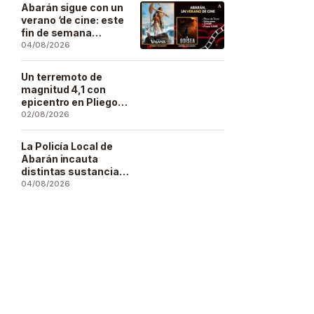
Artesano
Abarán sigue con un
verano ‘de cine: este
fin de semana
Vaiana… y después,
04/08/2026
La Odisea
Un terremoto de
magnitud 4,1 con
epicentro en Pliego
se deja sentir en
02/08/2026
buena parte de la
región
La Policía Local de
Abarán incauta
distintas sustancias
estupefacientes en
04/08/2026
inspecciones a
locales públicos del
municipio