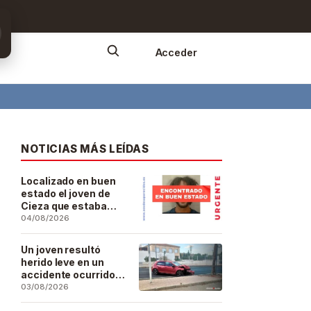
Acceder
NOTICIAS MÁS LEÍDAS
Localizado en buen
estado el joven de
Cieza que estaba
desaparecido desde
04/08/2026
el pasado 29 de julio
Un joven resultó
herido leve en un
accidente ocurrido
este lunes en la
03/08/2026
barriada de San José